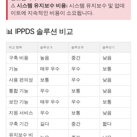
⚠️
시스템 유지보수 비용:
시스템 유지보수 및 업데
이트에 지속적인 비용이 소요됩니다.
📊 IPPDS 솔루션 비교
비교 항목
솔루션 A
솔루션 B
솔루션 C
구축 비용
높음
중간
낮음
기능
매우 우수
우수
보통
사용 편의성
보통
우수
낮음
통합 기능
우수
보통
낮음
보안 기능
매우 우수
우수
보통
지원 서비스
우수
보통
낮음
구축 기간
길다
중간
짧다
유지보수 비