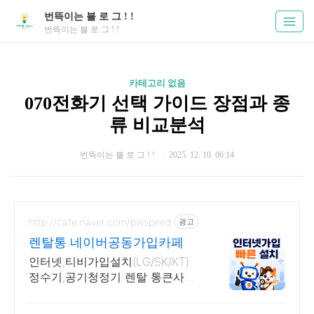
번뜩이는 블 로 그 ! !
번뜩이는 블 로 그 ! !
카테고리 없음
070전화기 선택 가이드 장점과 종
류 비교분석
번뜩이는 블 로 그 ! !
2025. 12. 10. 06:14
http://cafe.naver.com/pwspeed
광고
렌탈통 네이버공동가입카페
인터넷,티비가입설치(LG/SK/KT)
정수기,공기청정기 렌탈 통큰사은
품을 드립니다