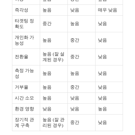
즉각성
높음
낮음
매우 낮음
타겟팅 정
중간
높음
낮음
확도
개인화 가
높음
중간
낮음
능성
높음 (잘 설
전환율
중간
낮음
계된 경우)
측정 가능
높음
높음
낮음
성
거부율
높음
중간
낮음
시간 소모
높음
낮음
낮음
환경 영향
낮음
낮음
높음
장기적 관
높음 (잘 관
중간
낮음
계 구축
리된 경우)