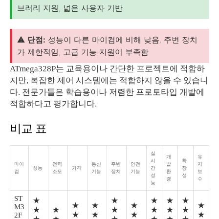
브러리 지원, 넓은 사용자 기반
⚠️
단점:
성능이 다른 마이컴에 비해 낮음, 주변 장치
가 제한적임, 고급 기능 지원이 부족함
ATmega328P는 교육용이나 간단한 프로젝트에 적합하
지만, 복잡한 제어 시스템에는 적합하지 않을 수 있습니
다. 전문가들은 학습용이나 저렴한 프로토타입 개발에
적합하다고 평가합니다.
비교 표
실
개
유
시
확
마이
전력
통신
주변
안전
발
지
성능
가격
간
장
컴
소모
기능
장치
기능
환
보
성
성
경
수
능
ST
★
★
★
★
★
★
★
★
★
M3
★
★
★
★
★
★
★
★
★
★
2F