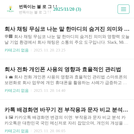
번뜩이는 블 로 그 ! !
2025/11/20 (3)
번뜩이는 블 로 그 ! !
회사 채팅 무심코 나눈 말 한마디의 숨겨진 의미와 영향력
💬🏢 회사 채팅 무심코 나눈 말 한마디의 숨겨진 의미와 영향력 오늘
날 기업 환경에서 회사 채팅은 소통의 주요 도구입니다. Slack, Micro
soft Teams, Google Chat 등 다양한 플랫폼을 통해 동료들과 즉각적으
카테고리 없음
2025. 11. 20. 23:25
로 정보를 공유하고 업무를 조율합니다. 그러나 이러한 편리함 속에
숨겨진 위험이 있습니다. 바로 무심코 나눈 한마디가 불필요한 오해
를 불러일으키거나, 심지어는 법적 분쟁으로 이어질 수 있다는 점입
회사 전화 개인폰 사용의 영향과 효율적인 관리법
니다. 이 글에서는 회사 채팅에서의 언어 사용이 갖는 숨겨진 의미와
영향력을 분석하고, 효과적인 커뮤니케이션 전략을 제시합니다. 최
📱💼 회사 전화 개인폰 사용의 영향과 효율적인 관리법 스마트폰의
근 몇 년 사이 사이버 폭력, 명예훼손, 개인정보 유출 등 회사 채팅과
보편화로 회사 업무에 개인 휴대폰을 활용하는 사례가 급증하고 있
관련된 분쟁이 증가하고 있으며, 이는 기업의 이미지 실추와 법적 ..
습니다. 이러한 추세는 편리성을 제공하지만 동시에 개인 정보 보호,
카테고리 없음
2025. 11. 20. 14:40
업무와 개인 생활의 경계 모호화, 보안 위험 등 여러 문제점을 야기
합니다. 본 글에서는 회사 전화 개인폰 사용의 장단점을 면밀히 분석
하고, 효율적인 관리법과 최적의 선택 방안을 제시합니다. 특히, 최
카톡 배경화면 바꾸기 전 부작용과 문자 비교 분석부터
근 BYOD(Bring Your Own Device) 정책 채택 증가와 클라우드 기반
업무 시스템 확산 등의 시장 상황 변화를 고려하여 현실적인 대안을
📱🖼️ 카카오톡 배경화면 변경의 이면: 부작용과 문자 비교 분석 카
제시하고자 합니다. 본 분석은 다양한 업종의 실제 사례와 전문가 의
카오톡은 대한민국 국민 메신저로 자리 잡았으며, 개인의 개성을 표
견을 바탕으로 이루어졌습니다. 🤔 주제의 중요성..
현하는 수많은 방법 중 하나가 바로 배경화면 설정입니다. 단순한 이
카테고리 없음
2025. 11. 20. 06:05