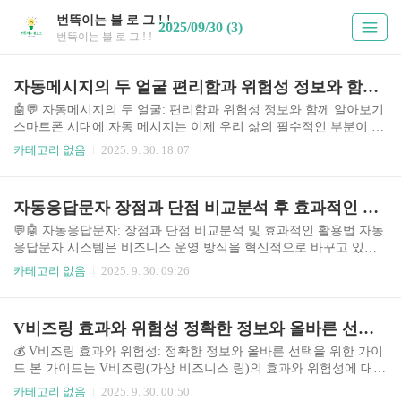
번뜩이는 블 로 그 ! !
2025/09/30 (3)
번뜩이는 블 로 그 ! !
자동메시지의 두 얼굴 편리함과 위험성 정보와 함께 알아보기
🤖💬 자동메시지의 두 얼굴: 편리함과 위험성 정보와 함께 알아보기
스마트폰 시대에 자동 메시지는 이제 우리 삶의 필수적인 부분이 되
었습니다. 은행의 알림부터 소셜 미디어의 자동 응답, 이메일 자동
카테고리 없음
2025. 9. 30. 18:07
회신까지, 자동 메시지는 다양한 분야에서 활용되고 있으며 그 편리
성은 누구나 인정하는 바입니다. 하지만 동시에 개인정보 유출, 스팸
메시지 증가, 오해와 갈등 발생 등의 위험성도 내포하고 있습니다.
자동응답문자 장점과 단점 비교분석 후 효과적인 활용법 알아보기
본 글에서는 자동 메시지의 장점과 단점을 균형 있게 분석하고, 안전
하고 효율적으로 자동 메시지를 활용하는 방법을 제시하고자 합니
💬🤖 자동응답문자: 장점과 단점 비교분석 및 효과적인 활용법 자동
다. 현재 자동 메시지 시장은 AI 기반의 개인화된 응답 시스템부터
응답문자 시스템은 비즈니스 운영 방식을 혁신적으로 바꾸고 있습
간단한 챗봇까지 다양한 기술과 서비스가 융합되어 급속도로 성장
니다. 고객과의 소통을 자동화하여 효율성을 높이고, 즉각적인 응답
카테고리 없음
2025. 9. 30. 09:26
하고 있습니다. 이러한 기술 ..
으로 고객 만족도를 향상시키는 데 크게 기여합니다. 하지만 단순히
시스템을 도입하는 것만으로는 성공을 보장할 수 없습니다. 본 가이
드에서는 자동응답문자의 장점과 단점을 꼼꼼히 비교 분석하고, 효
V비즈링 효과와 위험성 정확한 정보와 올바른 선택을 위한 가이드
과적인 활용 전략과 선택 시 고려 사항을 제시하여, 비즈니스 목표
달성에 실질적인 도움을 드리고자 합니다. 현재 시장은 다양한 자동
💰 V비즈링 효과와 위험성: 정확한 정보와 올바른 선택을 위한 가이
응답문자 서비스 제공업체가 경쟁하고 있으며, 기능, 가격, 사용 편
드 본 가이드는 V비즈링(가상 비즈니스 링)의 효과와 위험성에 대한
의성 면에서 차이가 존재합니다. 특히, 소규모 사업자부터 대기업까
정확하고 객관적인 정보를 제공하여 올바른 선택을 돕기 위해 작성
카테고리 없음
2025. 9. 30. 00:50
지 다양한 규모의 기업들이 자동응답문..