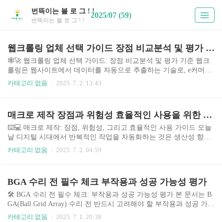
번뜩이는 블 로 그 ! !
2025/07 (59)
번뜩이는 블 로 그 ! !
웹크롤링 업체 선택 가이드 장점 비교분석 및 평가 기준
🕸️🚀 웹크롤링 업체 선택 가이드: 장점 비교분석 및 평가 기준 웹크
롤링은 웹사이트에서 데이터를 자동으로 추출하는 기술로, e커머스
가격 비교, 시장 분석, 경쟁사 모니터링 등 다양한 분야에서 활용됩
카테고리 없음
2025. 7. 2. 13:43
니다. 최근 빅데이터 분석의 중요성이 증대되면서 웹크롤링의 수요
또한 급증하고 있으며, 이에 따라 다양한 웹크롤링 업체들이 시장에
진출하고 있습니다. 하지만 각 업체들의 서비스 품질, 가격, 기능 등
매크로 제작 장점과 위험성 효율적인 사용을 위한 가이드
이 다르기 때문에, 자신에게 맞는 업체를 선택하는 것은 매우 중요합
니다. 본 가이드에서는 웹크롤링 업체 선택에 필요한 정보를 제공하
⌨️💻 매크로 제작: 장점, 위험성, 그리고 효율적인 사용 가이드 오늘
고, 효율적인 의사결정을 지원합니다. 본 가이드에서는 **크롤링 업
날 디지털 시대에서 반복적인 작업을 자동화하는 것은 생산성 향상
체 A (가상의 업체명)** 와 **크롤링 업체 B (가상의 업체명)** 를
에 필수적입니다. 매크로는 이러한 요구를 충족시키는 강력한 도구
카테고리 없음
2025. 7. 2. 04:59
비교 분석하여..
로, 키보드 입력, 마우스 클릭, 프로그램 제어 등을 자동화하여 시간
과 노력을 절약할 수 있습니다. 하지만 매크로는 잘못 사용하면 시스
템에 위험을 초래할 수도 있습니다. 따라서 매크로의 장점과 위험성
BGA 수리 전 필수 체크 부작용과 성공 가능성 평가
을 정확히 이해하고 효율적으로 사용하는 방법을 아는 것이 매우 중
요합니다. 본 가이드에서는 다양한 매크로 제작 도구와 그 활용 방
🛠️ BGA 수리 전 필수 체크: 부작용과 성공 가능성 평가 본 문서는 B
안, 주의사항 등을 상세히 비교 분석하여 안전하고 효율적인 매크로
GA(Ball Grid Array) 수리 전 반드시 고려해야 할 부작용과 성공 가능
사용을 위한 실질적인 정보를 제공합니다. 특히, 최근 자동화된 작업
성을 평가하는 데 필요한 정보를 제공합니다. BGA는 노트북, 스마
카테고리 없음
2025. 7. 1. 20:38
의 중요성이 더욱 커짐에 따라, ..