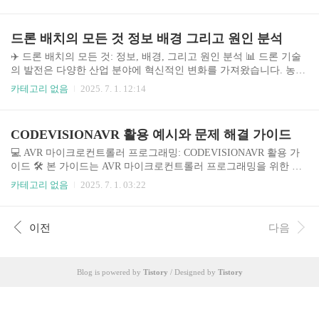
트폰, 게임기 등 다양한 전자기기에 사용되는 중요한 부품으로, 수리
과정이 복잡하고 위험성을 내포하고 있습니다. 따라서 수리 결정 전
꼼꼼한 검토와 전문가의 조언이 필수적입니다. 최근 전자제품 수리
드론 배치의 모든 것 정보 배경 그리고 원인 분석
시장의 성장과 함께 BGA 수리에 대한 수요도 증가하고 있지만, 부
적절한 수리로 인한 추가적인 문제 발생 가능성도 함께 높아지고 있
✈️ 드론 배치의 모든 것: 정보, 배경, 그리고 원인 분석 📊 드론 기술
습니다. 이에 본 문서는 수리 전 체크리스트와 성공 가능성 예측, 부
의 발전은 다양한 산업 분야에 혁신적인 변화를 가져왔습니다. 농업,
작용 최소화 방안 등을 제시하여 소비자의 현명한 결정을 돕고자 합
건설, 물류, 감시 등 여러 분야에서 드론은 효율성 증대와 새로운 가
카테고리 없음
2025. 7. 1. 12:14
니다. ..
능성을 열어주고 있습니다. 하지만 드론 배치에는 기술적인 문제뿐
만 아니라 법적, 윤리적, 경제적 고려사항도 복잡하게 얽혀있습니다.
이 글에서는 드론 배치의 전반적인 배경과 현황, 다양한 배치 전략의
CODEVISIONAVR 활용 예시와 문제 해결 가이드
비교 분석을 통해 효과적인 드론 운영 전략을 수립하는 데 필요한 정
보를 제공합니다. 현재 드론 시장은 급속도로 성장하고 있으며, 2023
💻 AVR 마이크로컨트롤러 프로그래밍: CODEVISIONAVR 활용 가
년 기준으로 민간 드론 시장 규모는 수십억 달러에 달하고 있으며,
이드 🛠️ 본 가이드는 AVR 마이크로컨트롤러 프로그래밍을 위한 통
연평균 성장률은 15%를 상회합니다. 이러한 급성장은 다양한 산업
합 개발 환경인 CODEVISIONAVR의 활용 예시와 문제 해결 방법을
카테고리 없음
2025. 7. 1. 03:22
분야에서 드론의 ..
상세히 다룹니다. AVR 마이크로컨트롤러는 저전력, 소형 크기, 다양
한 기능으로 임베디드 시스템 분야에서 널리 사용되고 있으며, COD
EVISIONAVR은 이러한 AVR을 효율적으로 프로그래밍하기 위한 강
이전
다음
력한 도구입니다. 본 가이드는 초보자부터 중급자까지 CODEVISIO
NAVR을 효과적으로 활용하는 데 필요한 정보를 제공합니다. 1. CO
DEVISIONAVR 소개 및 중요성 AVR 마이크로컨트롤러 시장은 지속
Blog is powered by
Tistory
/ Designed by
Tistory
적으로 성장하고 있으며, 다양한 산업 분야..