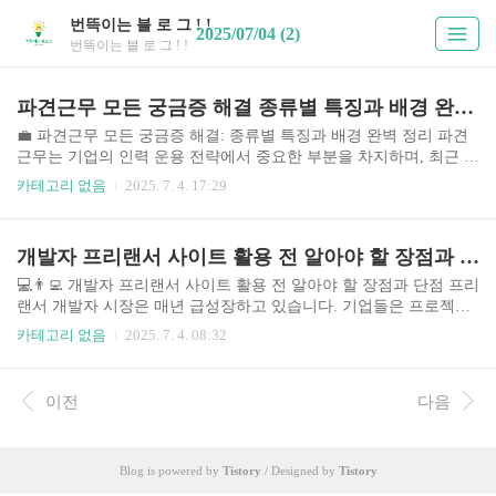
번뜩이는 블 로 그 ! !
2025/07/04 (2)
번뜩이는 블 로 그 ! !
파견근무 모든 궁금증 해결 종류별 특징과 배경 완벽 정리
💼 파견근무 모든 궁금증 해결: 종류별 특징과 배경 완벽 정리 파견
근무는 기업의 인력 운용 전략에서 중요한 부분을 차지하며, 최근 급
변하는 경제 환경 속에서 그 중요성이 더욱 커지고 있습니다. 기업들
카테고리 없음
2025. 7. 4. 17:29
은 프로젝트 기반의 단기 인력 확보, 핵심 업무에 집중하기 위한 인
력 분산, 비용 절감 등 다양한 목적으로 파견근무를 활용합니다. 하
지만 파견근무에는 다양한 유형이 존재하며, 각 유형별로 특징과 장
개발자 프리랜서 사이트 활용 전 알아야 할 장점과 단점
단점이 다르기 때문에 신중한 선택이 필요합니다. 본 가이드에서는
파견근무의 다양한 유형을 비교 분석하고, 상황별 최적의 선택을 위
💻👨‍💻 개발자 프리랜서 사이트 활용 전 알아야 할 장점과 단점 프리
한 정보를 제공하여 파견근무에 대한 모든 궁금증을 해결해 드리겠
랜서 개발자 시장은 매년 급성장하고 있습니다. 기업들은 프로젝트
습니다. 파견근무 시장의 현황은 지속적인 성장세를 보이고 있습니
기반으로 유연하게 인력을 확보하고, 개발자들은 자신에게 맞는 프
카테고리 없음
2025. 7. 4. 08:32
다. 기업들의 유연한 인력 ..
로젝트를 선택하며 자유로운 업무 환경을 누릴 수 있기 때문입니다.
하지만 수많은 개발자 프리랜서 사이트들이 존재하며, 각 사이트마
다 수수료, 프로젝트 종류, 개발자 풀의 질 등 차이가 존재합니다. 본
이전
다음
가이드에서는 주요 프리랜서 사이트들을 비교 분석하여 개발자들이
자신에게 최적의 플랫폼을 선택하는 데 도움을 드리고자 합니다. 업
무 방식의 다양화, 플랫폼 경쟁 심화, 그리고 개발자의 전문성 향상
Blog is powered by
Tistory
/ Designed by
Tistory
등의 요인이 프리랜서 시장의 복잡성을 더하고 있습니다. 따라서 신
중한 플랫폼 선택이 성공..